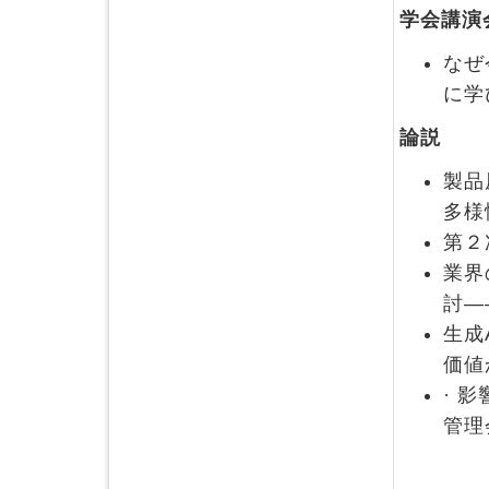
学会講演
なぜ
に学
論説
製品
多様
第２
業界
討―
生成
価値
· 
管理