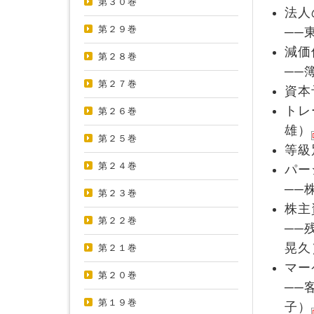
第３０巻
法人
第２９巻
──
減価
第２８巻
──
第２７巻
資本
トレ
第２６巻
雄）
第２５巻
等級
第２４巻
パー
──
第２３巻
株主
第２２巻
──
晃久
第２１巻
マー
第２０巻
──
第１９巻
子）