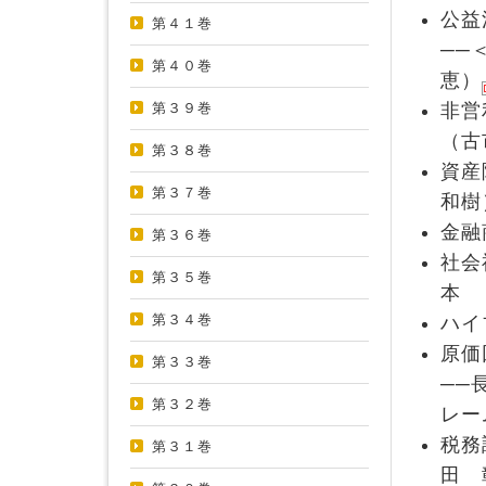
公益
第４１巻
──
第４０巻
恵）
第３９巻
非営
（古
第３８巻
資産
第３７巻
和樹
金融
第３６巻
社会
第３５巻
本
第３４巻
ハイ
原価
第３３巻
──
第３２巻
レー
税務
第３１巻
田 