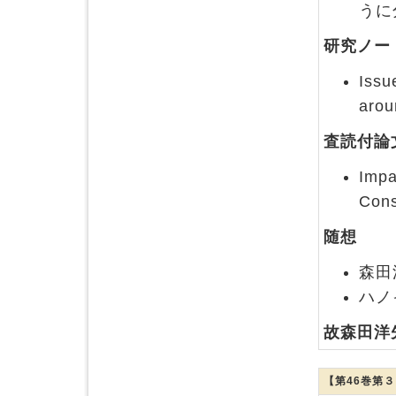
うに
研究ノー
Issu
arou
査読付論
Impa
Cons
随想
森田
ハノ
故森田洋
【第46巻第３