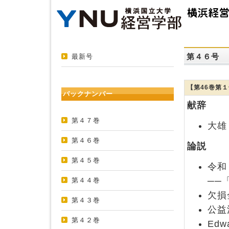
第４６号
最新号
【第46巻第
バックナンバー
献辞
第４７巻
大雄
第４６巻
論説
第４５巻
令和
──
第４４巻
欠損
第４３巻
公益
第４２巻
Ed