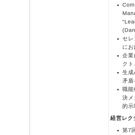
Comm
Mana
“Lea
(Dan
セレ
にお
企業
クト
生成
矛盾
職能
決メ
的示
経営レク
第7