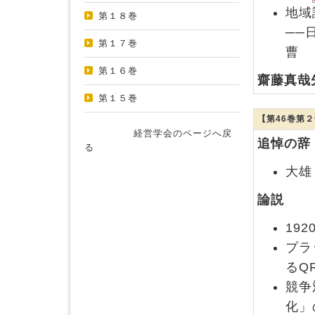
地域
第１８巻
──
第１７巻
曹
第１６巻
齋藤真哉
第１５巻
【第46巻第
経営学会のページへ戻
追悼の辞
る
大雄
論説
19
プラ
るQ
競争
化」