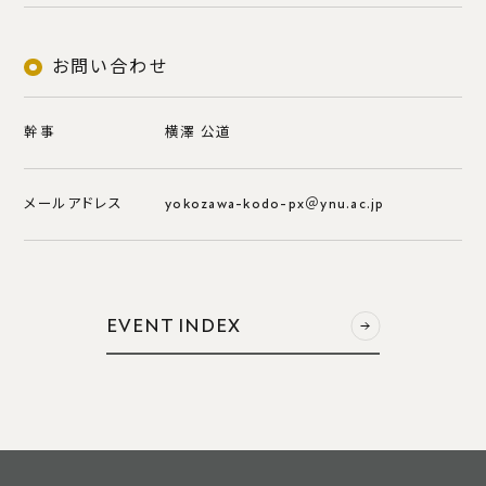
学部・修⼠5年⼀貫プログラム
海外での学修
お問い合わせ
交換留学（派遣）概要
交換留学体験記
幹事
横澤 公道
海外学修科⽬
メールアドレス
yokozawa-kodo-px＠ynu.ac.jp
入試・入学
⼊学試験情報
EVENT INDEX
外国⼈留学⽣向け情報
研究⽣・科⽬等履修⽣
オープンキャンパス
模擬講義
学⽣からのメッセージ