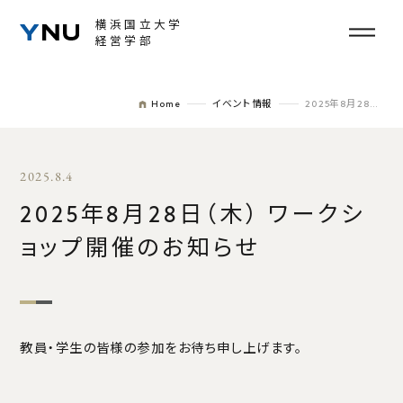
横浜国立大学
経営学部
NEWS
EVENT
Home
イベント情報
2025年8月28日（木） ワークショップ開催のお知らせ
学部紹介
2025.8.4
学部長挨拶
2025年8月28日（木） ワークシ
学部の概要
ョップ開催のお知らせ
一般プログラム
DSEP
FAQ
教員・学生の皆様の参加をお待ち申し上げます。
教員紹介
教育の方針