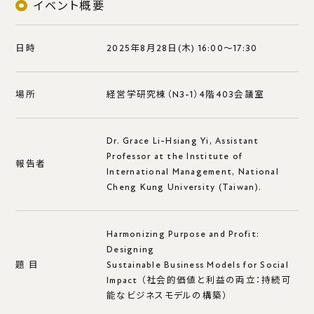
ディプロマ・ポリシー
イベント概要
カリキュラム・ポリシー
アドミッションポリシー
日時
2025年8月28日(木) 16:00～17:30
大学院国際社会科学府経営学専攻
場所
経営学研究棟（N3-1）4階403会議室
Dr. Grace Li-Hsiang Yi, Assistant
教育
Professor at the Institute of
報告者
International Management, National
カリキュラム
Cheng Kung University (Taiwan).
一般プログラム
DSEP
Harmonizing Purpose and Profit:
GBEEP
Designing
社会⼈教育プログラム
題 目
Sustainable Business Models for Social
履修案内
Impact （社会的価値と利益の両立：持続可
能なビジネスモデルの構築）
副専攻プログラム