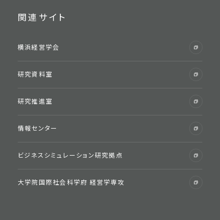
受験⽣のためのYNU教員紹介
関連サイト
先輩が⼊学を決めた理由
横浜経営学会
研究資料室
学生生活・支援
研究推進室
学費・免除・奨学⾦
学⽣寮
情報センター
学会・校友会・同窓会
学⽣⽣活サポート
ビジネスシミュレーション研究拠点
経営学部生への証明書発行
⼤学院国際社会科学府 経営学専攻
各種相談窓⼝
在学⽣向けポータルサイト
学内関連施設