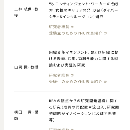
較、コンティンジェント・ワーカーの働き
二神 枝保・教
方、女性のキャリア開発、D&I（ダイバー
授
シティ&インクルージョン）研究
研究者総覧
キャリア・進路
受験生のためのYNU教員紹介
キャリア教育
組織変革マネジメント、および組織にお
キャリア実習
ける探索、活用、両利き能力に関する理
卒業後の進路
論および実証的研究
山岡 徹・教授
研究者総覧
受験生のためのYNU教員紹介
その他
RBVの観点からの研究開発組織に関す
アクセス情報
る研究（成員の再配置や流出入、研究開
横田 一貴・講
発戦略がイノベーションに及ぼす影響
資料請求
師
等）
お問い合わせ