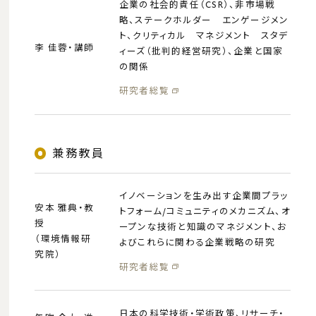
企業の社会的責任（CSR）、非市場戦
略、ステークホルダー エンゲージメン
ト、クリティカル マネジメント スタデ
李 佳蓉・講師
ィーズ（批判的経営研究）、企業と国家
の関係
研究者総覧
兼務教員
イノベーションを生み出す企業間プラッ
安本 雅典・教
トフォーム/コミュニティのメカニズム、オ
授
ープンな技術と知識のマネジメント、お
（環境情報研
よびこれらに関わる企業戦略の研究
究院）
研究者総覧
日本の科学技術・学術政策、リサーチ・