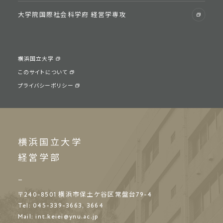
⼤学院国際社会科学府 経営学専攻
横浜国立大学
このサイトについて
プライバシーポリシー
横浜国立大学
経営学部
〒240-8501
横浜市保土ケ谷区常盤台79-4
Tel: 045-339-3663, 3664
Mail:
int.keiei@ynu.ac.jp