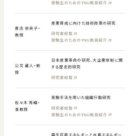
受験生のためのYNU教員紹介
学部・修⼠5年⼀貫プログラム
海外での学修
交換留学（派遣）概要
産業育成に向けた技術政策の研究
貴志 奈央子・
交換留学体験記
研究者総覧
教授
海外学修科⽬
受験生のためのYNU教員紹介
日本産業革命の研究、大企業体制に関
公文 蔵人・教
する歴史的研究
授
入試・入学
研究者総覧
⼊学試験情報
外国⼈留学⽣向け情報
実験手法を用いた組織行動研究
佐々木 秀綱・
研究⽣・科⽬等履修⽣
研究者総覧
准教授
受験生のためのYNU教員紹介
オープンキャンパス
模擬講義
学⽣からのメッセージ
再生可能エネルギーと水素エネルギー