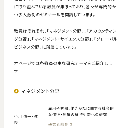
ディプロマ・ポリシー
に取り組んでいる教員が集まっており、各々が専門的か
カリキュラム・ポリシー
つ少人数制のゼミナールを開講しています。
アドミッションポリシー
大学院国際社会科学府経営学専攻
教員はそれぞれ、「マネジメント分野」、「アカウンティン
グ分野」、「マネジメント・サイエンス分野」、「グローバル
ビジネス分野」に所属しています。
教育
本ページでは各教員の主な研究テーマをご紹介しま
す。
カリキュラム
一般プログラム
DSEP
マネジメント分野
GBEEP
社会⼈教育プログラム
雇用や労働、働きかたに関する社会的
履修案内
な慣行・制度の維持や変化の研究
小川 慎一・教
副専攻プログラム
授
研究者総覧