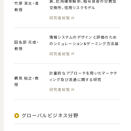
算、応用確率解析、暗号資産の分散型
竹原 浩太・准
交換所、信用リスクモデル
教授
研究者総覧
情報システムのデザインと評価のため
田名部 元成・
のシミュレーション&ゲーミング方法論
教授
研究者総覧
計量的なアプローチを用いたマーケテ
鶴見 裕之・教
ィング及び流通に関する研究
授
研究者総覧
グローバルビジネス分野