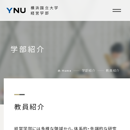
横浜国立大学
経営学部
NEWS
EVENT
学部紹介
学部紹介
学部長挨拶
Home
学部紹介
教員紹介
学部の概要
一般プログラム
DSEP
FAQ
教員紹介
教員紹介
教育の方針
経営学部には多様な領域から、体系的・先端的な研究