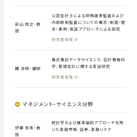
公認会計士による財務諸表監査および
内部統制監査についての概念・制度・歴
前山 政之・教
史・事例・実証アプローチによる研究
授
研究者総覧
複式簿記データサイエンス、会計情報科
学、管理会計に関する実証研究
罇 涼稀・講師
研究者総覧
マネジメント・サイエンス分野
統計学および確率論的アプローチを用
伊藤 有希・教
いた金融市場、証券、金融リスク
授