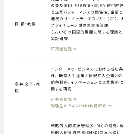
の普及要因、ESG投資・環境配慮型経営
受験⽣のためのYNU教員紹介
と企業パフォーマンスの関係性、企業と
先輩が⼊学を決めた理由
地域のサーキュラーエコノミー（CE）、サ
孫 穎・教授
プライチェーン単位の環境管理
（GSCM）の国際的展開に関する理論と
実証研究
研究者総覧
学生生活・支援
学費・免除・奨学⾦
インターネットビジネスにおける成功条
学⽣寮
件、 既存大手企業と新規参入企業との
競争戦略、イノベーションと企業戦略に
高井 文子・教
学会・校友会・同窓会
関する研究
授
学⽣⽣活サポート
研究者総覧
経営学部生への証明書発行
受験生のためのYNU教員紹介
各種相談窓⼝
在学⽣向けポータルサイト
戦略的人的資源管理(SHRM)の研究、戦
略的人的資源開発(SHRD)の日米欧比
学内関連施設