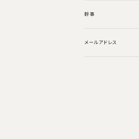
キャリア
幹事
卒業後の
メールアドレス
横浜国立大学
このサ