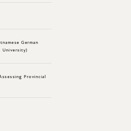
学⽣寮
学会・校友会・同窓会
学⽣⽣活サポート
経営学部生への証明書発行
ietnamese German
各種相談窓⼝
 University)
在学⽣向けポータルサイト
学内関連施設
Assessing Provincial
その他
アクセス情報