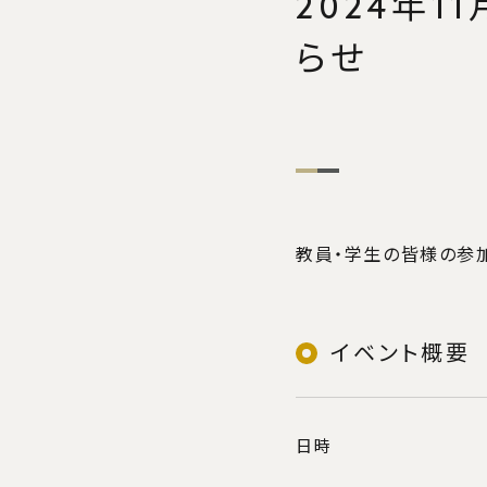
2024年1
FAQ
らせ
教員紹介
教育の方
ディプ
カリキ
アドミ
大学院国
教員・学生の皆様の参
イベント概要
入試
日時
⼊学試験