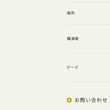
外国⼈留
研究⽣・
場所
オープン
模擬講
学⽣か
講演者
受験⽣の
先輩が⼊
テーマ
キャ
お問い合わせ
キャリア