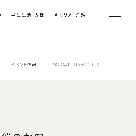
学
学生生活・支援
キャリア・進路
イベント情報
2024年11月15日（金） ワークショップ開催のお知らせ
教育
カリキュラム
一般プログラム
DSEP
GBEEP
社会⼈教育プログラム