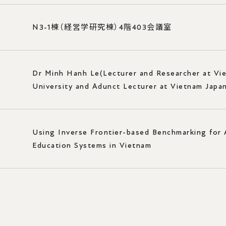
学⽣向け情報
科⽬等履修⽣
N3-1棟（経営学研究棟）4階403会議室
キャンパス
義
Dr Minh Hanh Le(Lecturer and Researcher at V
らのメッセージ
University and Adunct Lecturer at Vietnam Japan
ためのYNU教員紹介
学を決めた理由
Using Inverse Frontier-based Benchmarking for 
Education Systems in Vietnam
リア・進路
教育