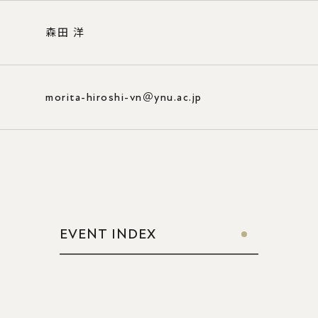
実習
森田 洋
進路
morita-hiroshi-vn＠ynu.ac.jp
イトについて
プライバシーポリシー
EVENT INDEX