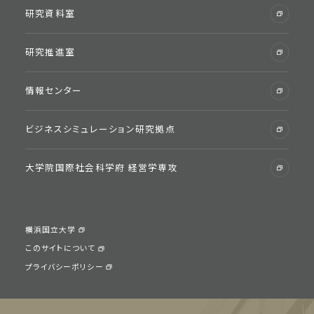
研究資料室
受験⽣のためのYNU教員紹介
先輩が⼊学を決めた理由
研究推進室
情報センター
学生生活・支援
ビジネスシミュレーション研究拠点
学費・免除・奨学⾦
⼤学院国際社会科学府 経営学専攻
学⽣寮
学会・校友会・同窓会
学⽣⽣活サポート
横浜国立大学
経営学部生への証明書発行
このサイトについて
各種相談窓⼝
プライバシーポリシー
在学⽣向けポータルサイト
学内関連施設