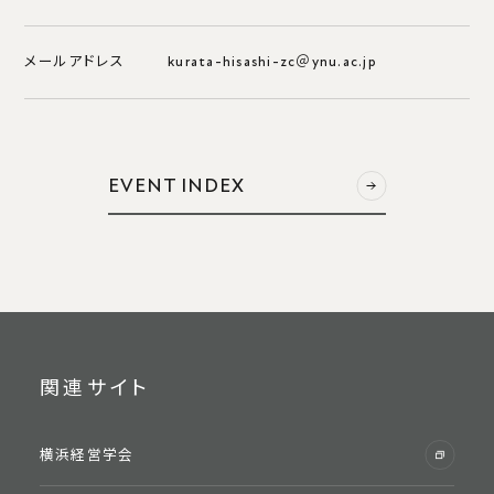
学部・修⼠5年⼀貫プログラム
海外での学修
メールアドレス
kurata-hisashi-zc＠ynu.ac.jp
交換留学（派遣）概要
交換留学体験記
海外学修科⽬
EVENT INDEX
入試・入学
⼊学試験情報
外国⼈留学⽣向け情報
関連サイト
研究⽣・科⽬等履修⽣
オープンキャンパス
横浜経営学会
模擬講義
学⽣からのメッセージ