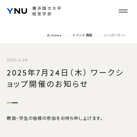
横浜国立大学
経営学部
NEWS
EVENT
Home
イベント情報
2025年7月24日（木） ワークショップ開催のお知らせ
学部紹介
2025.6.30
学部長挨拶
2025年7月24日（木） ワークシ
学部の概要
ョップ開催のお知らせ
一般プログラム
DSEP
FAQ
教員・学生の皆様の参加をお待ち申し上げます。
教員紹介
教育の方針