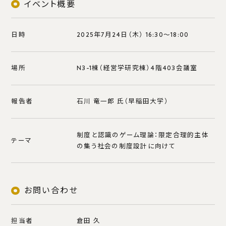
ディプロマ・ポリシー
イベント概要
カリキュラム・ポリシー
アドミッションポリシー
日時
2025年7月24日（木） 16:30～18:00
大学院国際社会科学府経営学専攻
場所
N3-1棟（経営学研究棟）4階403会議室
報告者
石川 竜一郎 氏（早稲田大学）
教育
カリキュラム
制度と認識のゲーム理論：限定合理的主体
テーマ
一般プログラム
の集う社会の制度設計に向けて
DSEP
GBEEP
社会⼈教育プログラム
お問い合わせ
履修案内
副専攻プログラム
担当者
倉田 久